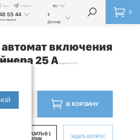
RU
Viber
Telegram
0
48 55 44
$
о по Украине
Доллар
 автомат включения
йнера 25 А
модель 1723-3
КІЙ
-
+
В КОРЗИНУ
ЗАКАЗАТЬ В 1
ЗАДАТЬ ВОПРОС
КЛИК