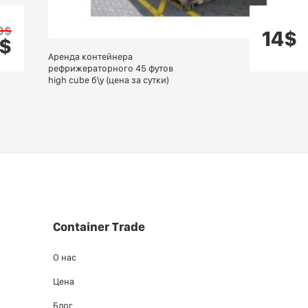
0$
14$
$
Аренда контейнера
рефрижераторного 45 футов
high cube б\у (цена за сутки)
Container Trade
О нас
Цена
Блог