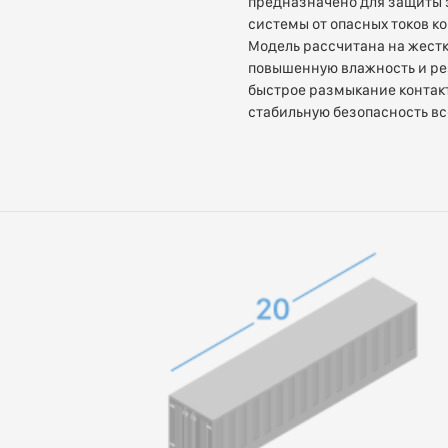
предназначено для защиты э
системы от опасных токов к
Модель рассчитана на жестк
повышенную влажность и ре
быстрое размыкание контакт
стабильную безопасность в