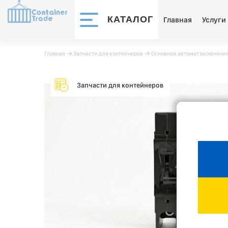
КАТАЛОГ
Главная
Услуги
Главная
􀄫
Запчасти для контейнеров
􀄫
Основной автомат включения
Запчасти для контейнеров