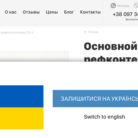
WhatsApp
О нас
Отзывы
Цены
Блог
Контакты
+38 097 3
Бесплатн
􀄪 Назад
 рефконтейнера 25 А
Основной
рефконте
􀁢
В наличии: 2 шт
ЗАЛИШИТИСЯ НА УКРАЇНСЬ
98$
Switch to english