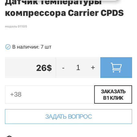
Датчик температуры
компрессора Carrier CPDS
модель 01105
􀁢
В наличии: 7 шт
26$
-
+
ЗАКАЗАТЬ
В 1 КЛИК
ЗАДАТЬ ВОПРОС