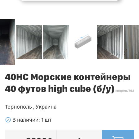
40HC Морские контейнеры
40 футов high cube (б/у)
модель 742
Тернополь , Украина
􀁢
В наличии: 1 шт