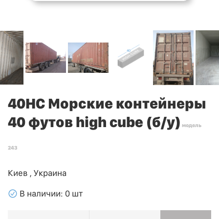
40HC Морские контейнеры
40 футов high cube (б/у)
модель
243
Киев , Украина
􀁢
В наличии: 0 шт