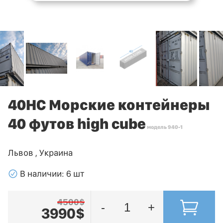
40HC Морские контейнеры
40 футов high cube
модель 940-1
Львов , Украина
􀁢
В наличии: 6 шт
4500$
-
+
3990$